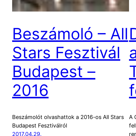
Beszámoló – All
Stars Fesztivál
Budapest –
2016
f
Beszámolót olvashattok a 2016-os All Stars
A 
Budapest Fesztiválról
fe
2017.04.29.
re