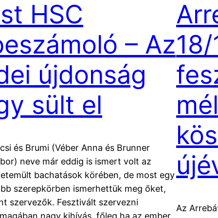
1st HSC
Arr
beszámoló – Az
18/
idei újdonság
fes
gy sült el
mél
kös
csi és Brumi (Véber Anna és Brunner
újé
bor) neve már eddig is ismert volt az
vetemült bachatások körében, de most egy
abb szerepkörben ismerhettük meg őket,
nt szervezők. Fesztivált szervezni
Az Arrebát
magában nagy kihívás, főleg ha az ember