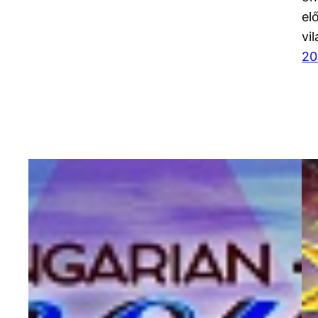
el
vil
20