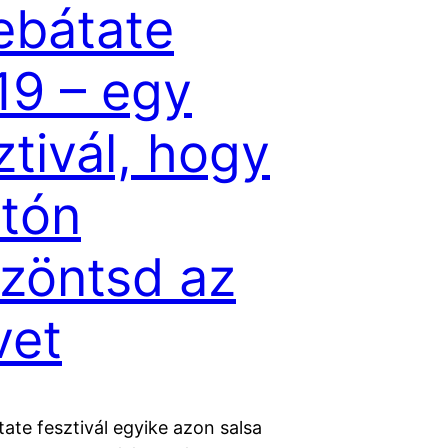
ebátate
19 – egy
ztivál, hogy
tón
zöntsd az
vet
ate fesztivál egyike azon salsa