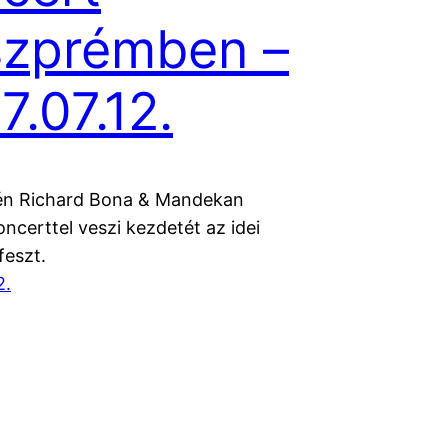
szprémben –
7.07.12.
-én Richard Bona & Mandekan
ncerttel veszi kezdetét az idei
eszt.
2.