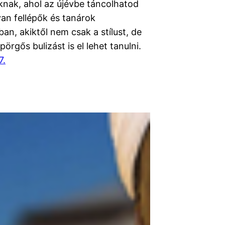
oknak, ahol az újévbe táncolhatod
an fellépők és tanárok
an, akiktől nem csak a stílust, de
pörgős bulizást is el lehet tanulni.
7.