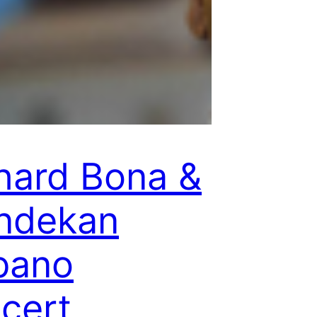
hard Bona &
ndekan
bano
cert