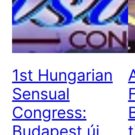
1st Hungarian
Sensual
Congress:
Budapest új
t