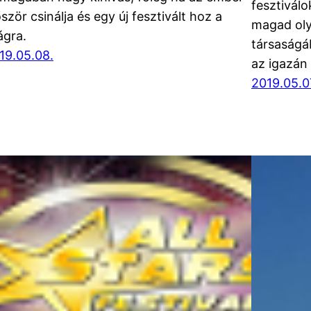
fesztivál
őször csinálja és egy új fesztivált hoz a
magad oly
ágra.
társaságáb
19.05.08.
az igazán 
2019.05.0