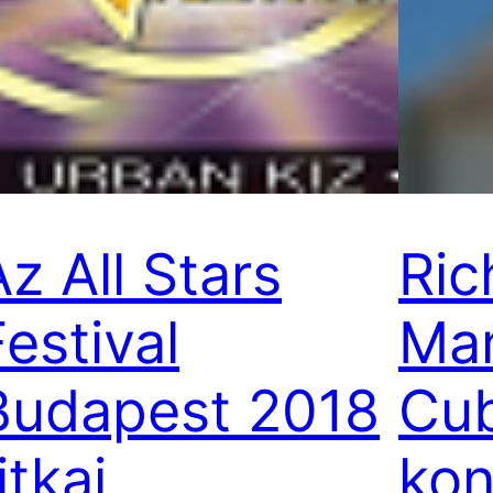
Az All Stars
Ric
Festival
Ma
Budapest 2018
Cu
itkai
kon