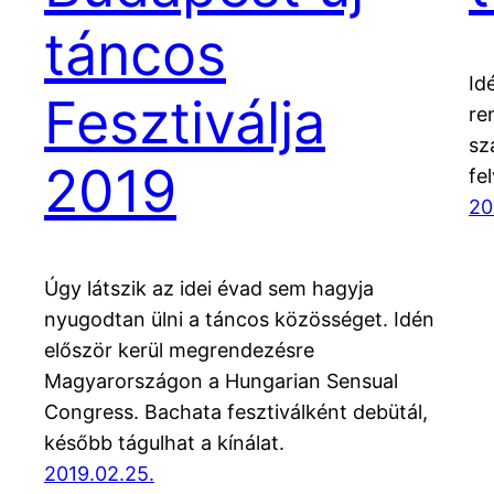
táncos
Id
Fesztiválja
re
sz
2019
fe
20
Úgy látszik az idei évad sem hagyja
nyugodtan ülni a táncos közösséget. Idén
először kerül megrendezésre
Magyarországon a Hungarian Sensual
Congress. Bachata fesztiválként debütál,
később tágulhat a kínálat.
2019.02.25.