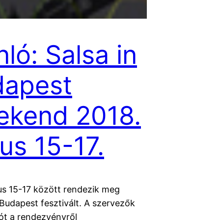
nló: Salsa in
dapest
ekend 2018.
ius 15-17.
ius 15-17 között rendezik meg
 Budapest fesztivált. A szervezők
lót a rendezvényről