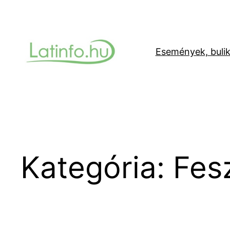
Ugrás
a
tartalomhoz
Események, buli
Kategória:
Fesz