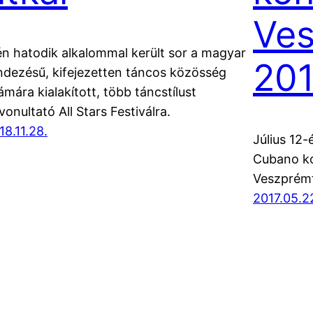
Ve
én hatodik alkalommal került sor a magyar
201
ndezésű, kifejezetten táncos közösség
ámára kialakított, több táncstílust
lvonultató All Stars Festiválra.
18.11.28.
Július 12
Cubano ko
Veszprémf
2017.05.2