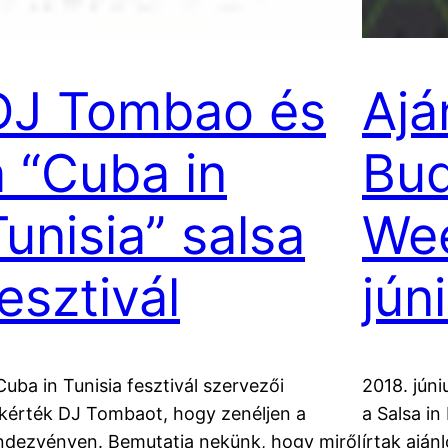
DJ Tombao és
Ajá
a “Cuba in
Bu
Tunisia” salsa
We
esztivál
jún
Cuba in Tunisia fesztivál szervezői
2018. jún
lkérték DJ Tombaot, hogy zenéljen a
a Salsa in
ndezvényen. Bemutatja nekünk, hogy miről
írtak aján