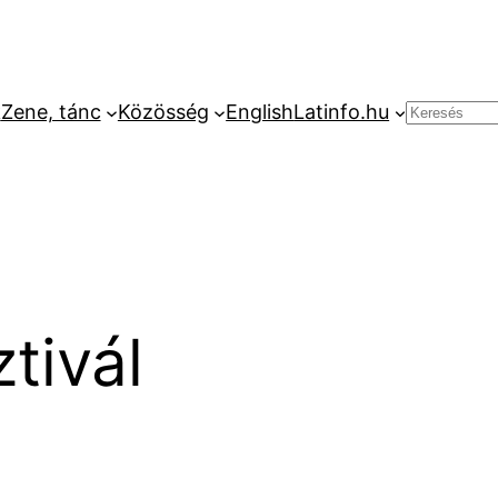
k
Zene, tánc
Közösség
English
Latinfo.hu
Keresés
tivál