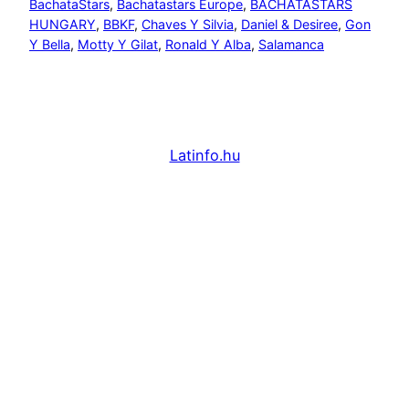
BachataStars
, 
Bachatastars Europe
, 
BACHATASTARS
HUNGARY
, 
BBKF
, 
Chaves Y Silvia
, 
Daniel & Desiree
, 
Gon
Y Bella
, 
Motty Y Gilat
, 
Ronald Y Alba
, 
Salamanca
Latinfo.hu