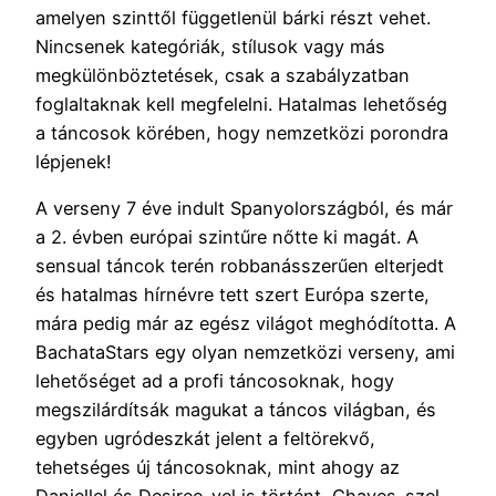
amelyen szinttől függetlenül bárki részt vehet.
Nincsenek kategóriák, stílusok vagy más
megkülönböztetések, csak a szabályzatban
foglaltaknak kell megfelelni. Hatalmas lehetőség
a táncosok körében, hogy nemzetközi porondra
lépjenek!
A verseny 7 éve indult Spanyolországból, és már
a 2. évben európai szintűre nőtte ki magát. A
sensual táncok terén robbanásszerűen elterjedt
és hatalmas hírnévre tett szert Európa szerte,
mára pedig már az egész világot meghódította. A
BachataStars egy olyan nemzetközi verseny, ami
lehetőséget ad a profi táncosoknak, hogy
megszilárdítsák magukat a táncos világban, és
egyben ugródeszkát jelent a feltörekvő,
tehetséges új táncosoknak, mint ahogy az