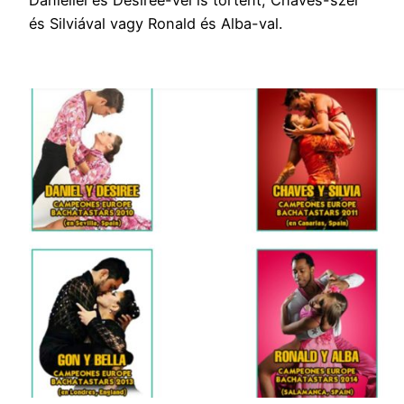
Daniellel és Desiree-vel is történt, Chaves-szel
és Silviával vagy Ronald és Alba-val.