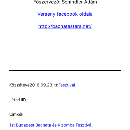
Főszervező: Schindler Ádám
Verseny facebook oldala
http://bachatastars.net/
Közzétéve
2016.09.23.
itt:
Fesztivál
, írta:
LilD
Cimkék:
1st Budapest Bachata és Kizomba Fesztivál
, 