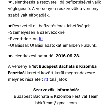
★Jelentkezés a részvételi díj befizetésével válik
véglegessé. A versenyen résztvevők a verseny
szabályait elfogadják.
★Részvételi díj befizetésének lehetőségei:
-Személyesen a szervezőknél
-Eventbride-on
itt
-Utalással: Utalási adatokat emailben küldünk.
★Jelentkezési határidő:
2016.09.28.
A verseny a
1st Budapest Bachata & Kizomba
Fesztivál
keretei között kerül megrendezésre
melynek részleteit
itt
találjátok
Szervezők, információ:
Budapest Bachata & Kizomba Festival Team
bbkfteam@gmail.com