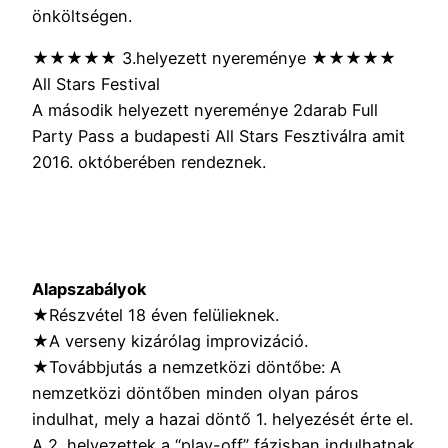
önköltségen.
★★★★★ 3.helyezett nyereménye ★★★★★
All Stars Festival
A második helyezett nyereménye 2darab Full
Party Pass a budapesti All Stars Fesztiválra amit
2016. októberében rendeznek.
Alapszabályok
★Részvétel 18 éven felülieknek.
★A verseny kizárólag improvizáció.
★Továbbjutás a nemzetközi döntőbe: A
nemzetközi döntőben minden olyan páros
indulhat, mely a hazai döntő 1. helyezését érte el.
A 2. helyezettek a “play-off” fázisban indulhatnak