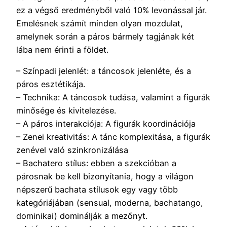
ez a végső eredményből való 10% levonással jár.
Emelésnek számít minden olyan mozdulat,
amelynek során a páros bármely tagjának két
lába nem érinti a földet.
– Színpadi jelenlét: a táncosok jelenléte, és a
páros esztétikája.
– Technika: A táncosok tudása, valamint a figurák
minősége és kivitelezése.
– A páros interakciója: A figurák koordinációja
– Zenei kreativitás: A tánc komplexitása, a figurák
zenével való szinkronizálása
– Bachatero stílus: ebben a szekcióban a
párosnak be kell bizonyítania, hogy a világon
népszerű bachata stílusok egy vagy több
kategóriájában (sensual, moderna, bachatango,
dominikai) dominálják a mezőnyt.