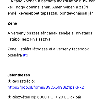
– A tánc közben a bachata mozdulatok 60%-ban
kell, hogy domináljanak. Amennyiben a zsűri
ennél kevesebbet tapasztal, pontlevonással jár.
Zene
A verseny összes táncának zenéje a hivatalos
listából lesz kiválasztva.
Zenei listáért látogass el a verseny facebook
oldalára
itt
!
Jelentkezés
★Regisztráció:
https://goo.gl/forms/B9CX5993iZ1paKPk2
★Részvételi díj: 6000 HUF/ 20 EUR / pár