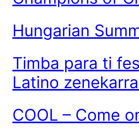
Hungarian Summe
Timba para ti fe
Latino zenekarral
COOL – Come on