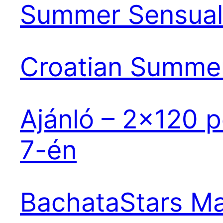
Summer Sensual 
Croatian Summer 
Ajánló – 2×120 
7-én
BachataStars M