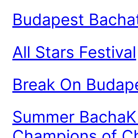
Budapest Bachat
All Stars Festival
Break On Budape
Summer BachaKiz
Champions of C