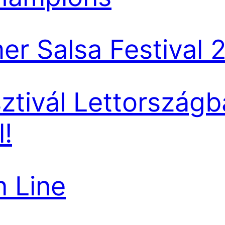
r Salsa Festival 
sztivál Lettországb
!
 Line