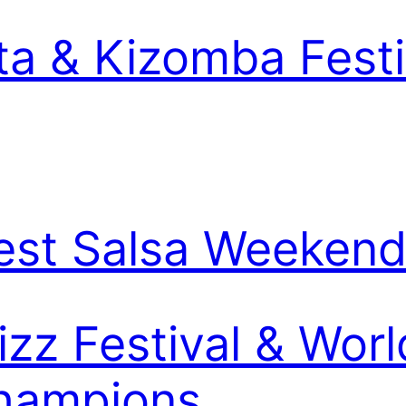
a & Kizomba Festi
st Salsa Weekend 
z Festival & Worl
hampions