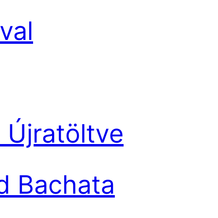
val
Újratöltve
d Bachata