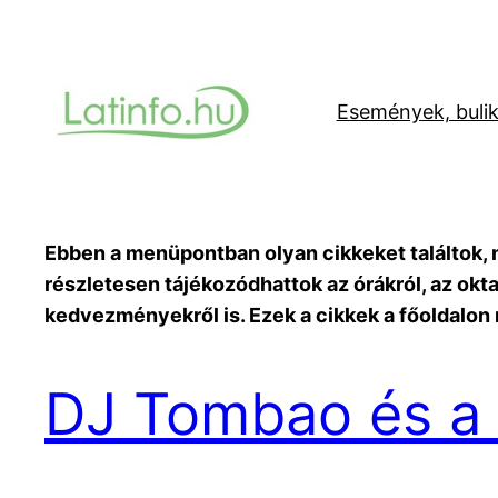
Ugrás
a
tartalomhoz
Események, buli
Ebben a menüpontban olyan cikkeket találtok, 
részletesen tájékozódhattok az órákról, az oktat
kedvezményekről is. Ezek a cikkek a főoldalon n
DJ Tombao és a “