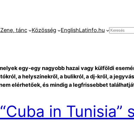
k
Zene, tánc
Közösség
English
Latinfo.hu
Keresés
melyek egy-egy nagyobb hazai vagy külföldi esemény
ókról, a helyszínekről, a bulikról, a dj-kről, a jegyv
em elérhetőek, és mindig a legfrissebbet találhatjáto
Cuba in Tunisia” s