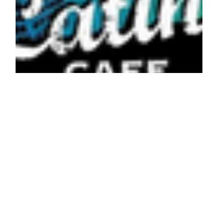
Barrio Latino Café
– Valóra vált egy
álom
Volt egy álom, egy helyről, ahol latin zenék