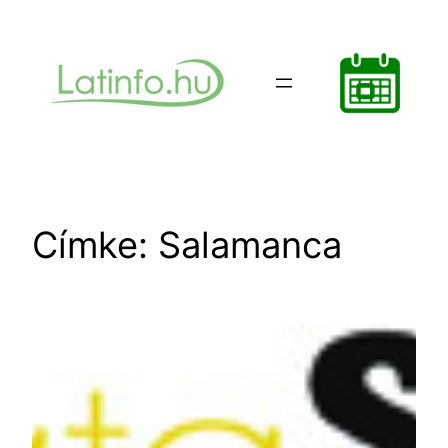
Ugrás
a
tartalomhoz
Címke:
Salamanca