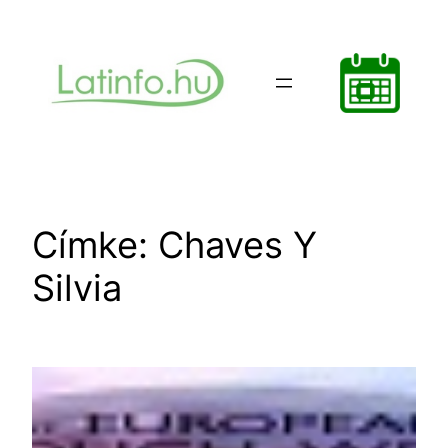
Ugrás
a
tartalomhoz
Címke:
Chaves Y
Silvia