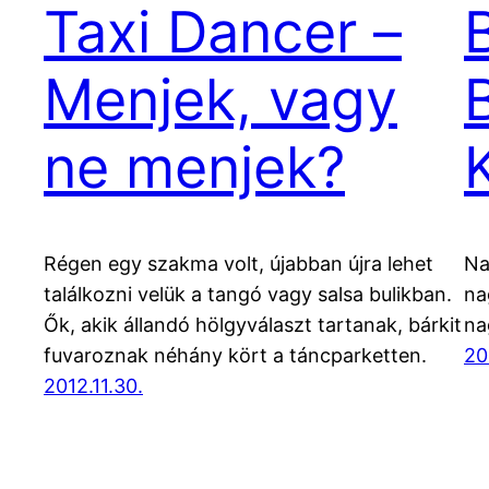
Taxi Dancer –
Menjek, vagy
ne menjek?
Régen egy szakma volt, újabban újra lehet
Na
találkozni velük a tangó vagy salsa bulikban.
na
Ők, akik állandó hölgyválaszt tartanak, bárkit
na
fuvaroznak néhány kört a táncparketten.
20
2012.11.30.