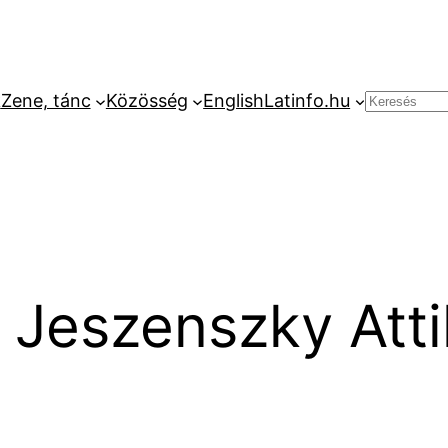
k
Zene, tánc
Közösség
English
Latinfo.hu
Keresés
 Jeszenszky Atti