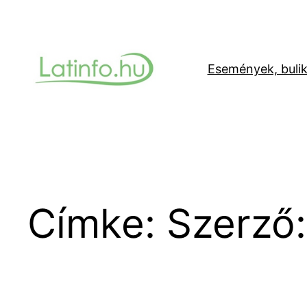
Ugrás
a
tartalomhoz
Események, buli
Címke:
Szerző: