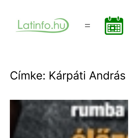
Ugrás
a
tartalomhoz
Címke:
Kárpáti András