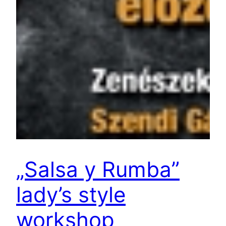
„Salsa y Rumba”
lady’s style
workshop