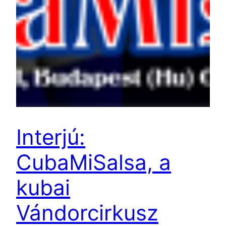
Interjú:
CubaMiSalsa, a
kubai
Vándorcirkusz