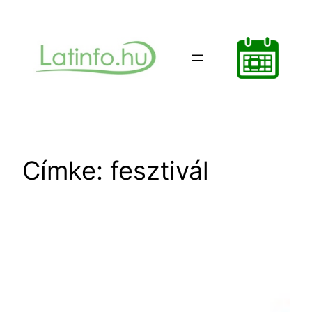
Ugrás
a
tartalomhoz
Címke:
fesztivál