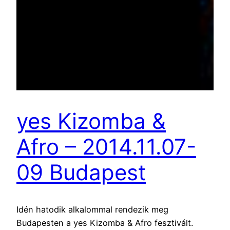
yes Kizomba &
Afro – 2014.11.07-
09 Budapest
Idén hatodik alkalommal rendezik meg
Budapesten a yes Kizomba & Afro fesztivált.