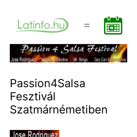
Ugrás
a
tartalomhoz
Passion4Salsa
Fesztivál
Szatmárnémetiben