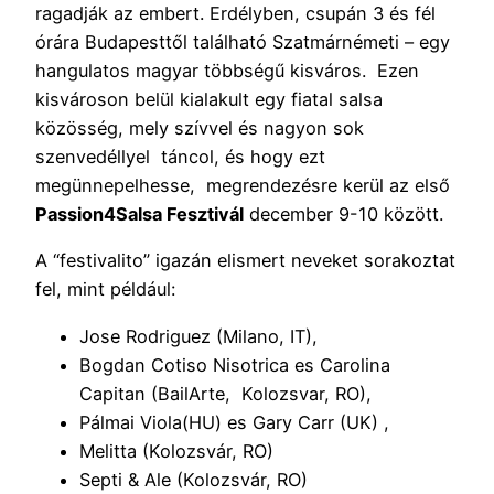
ragadják az embert. Erdélyben, csupán 3 és fél
órára Budapesttől található Szatmárnémeti – egy
hangulatos magyar többségű kisváros. Ezen
kisvároson belül kialakult egy fiatal salsa
közösség, mely szívvel és nagyon sok
szenvedéllyel táncol, és hogy ezt
megünnepelhesse, megrendezésre kerül az első
Passion4Salsa Fesztivál
december 9-10 között.
A “festivalito” igazán elismert neveket sorakoztat
fel, mint például:
Jose Rodriguez (Milano, IT),
Bogdan Cotiso Nisotrica es Carolina
Capitan (BailArte, Kolozsvar, RO),
Pálmai Viola(HU) es Gary Carr (UK) ,
Melitta (Kolozsvár, RO)
Septi & Ale (Kolozsvár, RO)