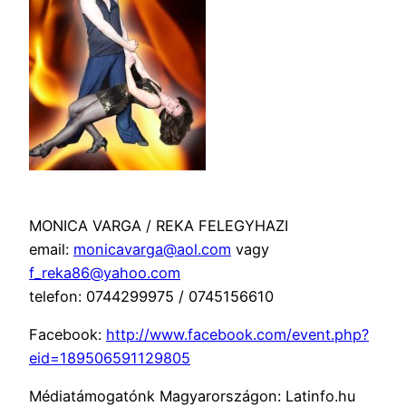
MONICA VARGA / REKA FELEGYHAZI
email:
monicavarga@aol.com
vagy
f_reka86@yahoo.com
telefon: 0744299975 / 0745156610
Facebook:
http://www.facebook.com/event.php?
eid=189506591129805
Médiatámogatónk Magyarországon: Latinfo.hu