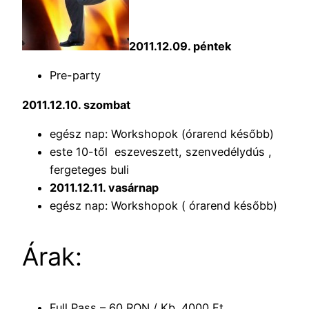
2011.12.09. péntek
Pre-party
2011.12.10. szombat
egész nap: Workshopok (órarend később)
este 10-től eszeveszett, szenvedélydús ,
fergeteges buli
2011.12.11. vasárnap
egész nap: Workshopok ( órarend később)
Árak:
Full Pass – 60 RON / Kb. 4000 Ft