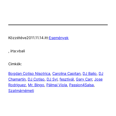
Közzétéve
2011.11.14.
itt:
Események
, írta:
vbali
Cimkék:
Bogdan Cotiso Nisotrica
, 
Carolina Capitan
, 
DJ Balio
, 
DJ
Chamartin
, 
DJ Cotiso
, 
DJ Syl
, 
fesztivál
, 
Gary Carr
, 
Jose
Rodriguez
, 
Mr. Bingo
, 
Pálmai Viola
, 
Passion4Salsa
, 
Szatmárnémeti