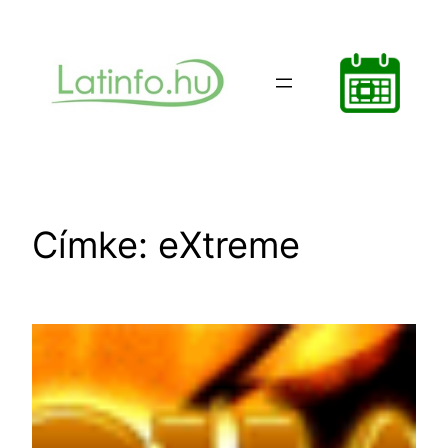
Ugrás
a
tartalomhoz
Címke:
eXtreme