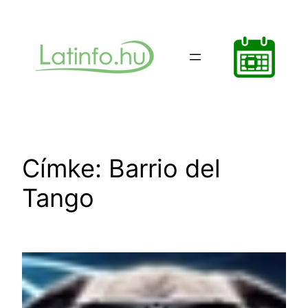
Ugrás
a
tartalomhoz
Címke:
Barrio del
Tango