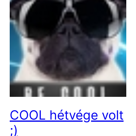
COOL hétvége volt
;)