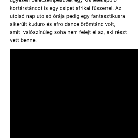
ügyesen belecsempésztek egy kis lélekápoló
kortárstáncot is egy csipet afrikai fűszerrel. Az
utolsó nap utolsó órája pedig egy fantasztikusra
sikerült kuduro és afro dance örömtánc volt,
amit valószínűleg soha nem felejt el az, aki részt
vett benne.