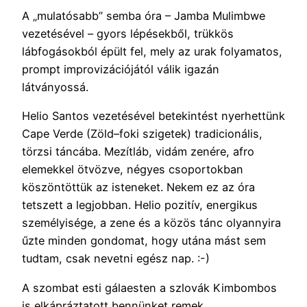
A „mulatósabb” semba óra – Jamba Mulimbwe
vezetésével – gyors lépésekből, trükkös
lábfogásokból épült fel, mely az urak folyamatos,
prompt improvizációjától válik igazán
látványossá.
Helio Santos vezetésével betekintést nyerhettünk
Cape Verde (Zöld–foki szigetek) tradicionális,
törzsi táncába. Mezítláb, vidám zenére, afro
elemekkel ötvözve, négyes csoportokban
köszöntöttük az isteneket. Nekem ez az óra
tetszett a legjobban. Helio pozitív, energikus
személyisége, a zene és a közös tánc olyannyira
űzte minden gondomat, hogy utána mást sem
tudtam, csak nevetni egész nap. :-)
A szombat esti gálaesten a szlovák Kimbombos
is elkápráztatott bennünket remek