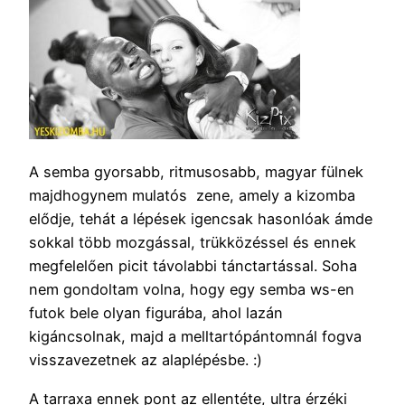
A semba gyorsabb, ritmusosabb, magyar fülnek
majdhogynem mulatós zene, amely a kizomba
elődje, tehát a lépések igencsak hasonlóak ámde
sokkal több mozgással, trükközéssel és ennek
megfelelően picit távolabbi tánctartással. Soha
nem gondoltam volna, hogy egy semba ws-en
futok bele olyan figurába, ahol lazán
kigáncsolnak, majd a melltartópántomnál fogva
visszavezetnek az alaplépésbe. :)
A tarraxa ennek pont az ellentéte, ultra érzéki