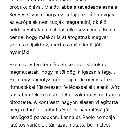
produkciójával. Mielőtt abba a tévedésbe esne a
Kedves Olvasó, hogy ezt a fajta izolált mozgást
az európaiak nem tudják megtanulni, ők élő
példája voltak eme állítás ellenkezőjének. Bízom
benne, hogy máskor is átlátogatnak magyar
szomszédjaikhoz, mert eszméletlenül jól
nyomják!
Ezen az estén természetesen az oktatók is
megmutatták, hogy mitől döglik igazán a légy…
Helio egy komolyzenébe hajló, de mégis afrikai
ritmusokkal fűszerezett fellépéssel állt elénk. Afro
táncában fekete testét fehér zakóba és nadrágba
öltöztette. A kontraszt nagyon élesen világította
meg kultúráink különbségét és hasonlóságát –
lenyűgöző paradoxon. Lanna és Paolo sembája
játékos variációk tárházát mutatta be, melyet