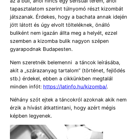
az a buli, ahol nincs egy sensual terem, ahol
tapasztalatom szerint túlnyomó részt kizombát
játszanak. Érdekes, hogy a bachata annak idején
jött látott és úgy elvolt tölteléknek, önálló
buliként nem igazán állta meg a helyét, ezzel
szemben a kizomba bulik nagyon szépen
gyarapodnak Budapesten.
Nem szeretnék belemenni a táncok leírásába,
akit a „szárazanyag tartalom” (történet, fejlődés
stb.) érdekel, ebben a cikkünkben megtalál
minden infót:
https://latinfo.hu/kizomba/
.
Néhány szót ejtek a táncokról azoknak akik nem
érzik a hívást átkattintani, hogy azért mégis
képben legyenek.