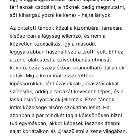
férfiaknak csodálni, a nőknek pedig megmutatni,
sőt kihangsúlyozni kell(ene) – hajrá lányok!
Az oktatott táncok közül a kizombára, tarraxára
elsősorban a lágyság jellemző, és nem a
közvetlen szexualitás. Így a második
leggyakrabban használt szó a „soft” volt. Ehhez
a zenei aláfestést a szívdobbanás ritmusát
követő, száz százalékban kitáncolható dallamok
adták. Míg a kizombát összetettebb
lépéssorokkal, lábhúzásokkal-, akasztásokkal
színesítik, addig a tarraxát kevesebb lépés, és a
lassú csípőnyolcasok jellemzik. Ezen táncok
intim közelsége elsőre szokatlan lehet. Ha
azonban a pár mindkét tagja kölcsönösen bízni
tud egymásban, akkor képesek lesznek átlépni
saját korlátaikon és újraszületni a zene világában.