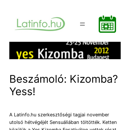
Ugrás
a
tartalomhoz
Beszámoló: Kizomba?
Yess!
A Latinfo.hu szerkesztőségi tagjai november
utolsó hétvégéjét Sensuáliában töltötték. Ketten
közülük a Yes Kizomba Fesztiválon vettek részt.