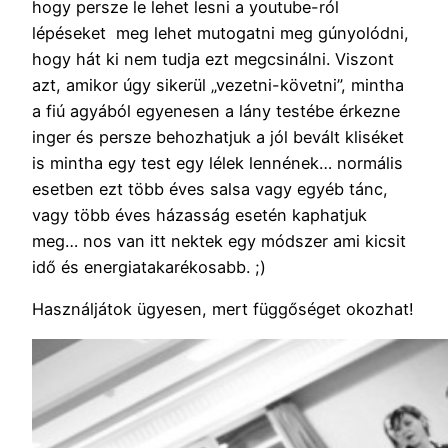
hogy persze le lehet lesni a youtube-ról
lépéseket meg lehet mutogatni meg gúnyolódni,
hogy hát ki nem tudja ezt megcsinálni. Viszont
azt, amikor úgy sikerül „vezetni-követni”, mintha
a fiú agyából egyenesen a lány testébe érkezne
inger és persze behozhatjuk a jól bevált kliséket
is mintha egy test egy lélek lennének… normális
esetben ezt több éves salsa vagy egyéb tánc,
vagy több éves házasság esetén kaphatjuk
meg… nos van itt nektek egy módszer ami kicsit
idő és energiatakarékosabb. ;)
Használjátok ügyesen, mert függőséget okozhat!