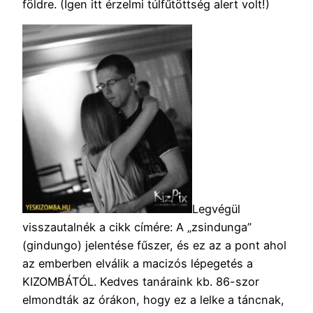
földre. (Igen itt érzelmi túlfűtöttség alert volt!)
Legvégül
visszautalnék a cikk címére: A „zsindunga”
(gindungo) jelentése fűszer, és ez az a pont ahol
az emberben elválik a macizós lépegetés a
KIZOMBÁTÓL. Kedves tanáraink kb. 86-szor
elmondták az órákon, hogy ez a lelke a táncnak,