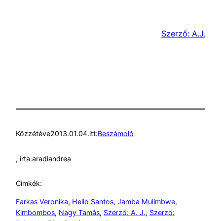
Szerző: A.J.
Közzétéve
2013.01.04.
itt:
Beszámoló
, írta:
aradiandrea
Cimkék:
Farkas Veronika
, 
Helio Santos
, 
Jamba Mulimbwe
, 
Kimbombos
, 
Nagy Tamás
, 
Szerző: A. J.
, 
Szerző: