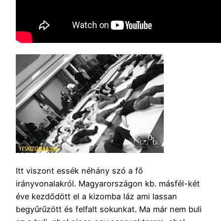
Itt viszont essék néhány szó a fő
irányvonalakról. Magyarországon kb. másfél-két
éve kezdődött el a kizomba láz ami lassan
begyűrűzött és felfalt sokunkat. Ma már nem buli