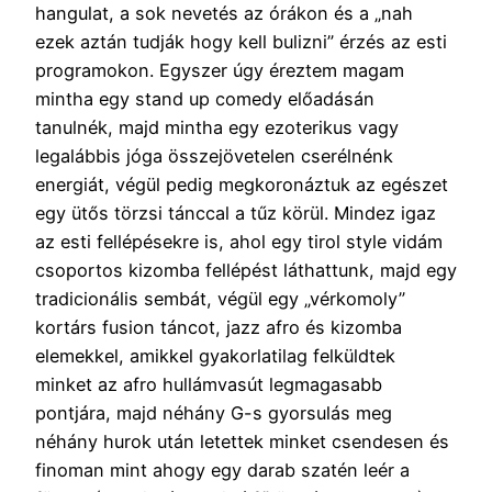
hangulat, a sok nevetés az órákon és a „nah
ezek aztán tudják hogy kell bulizni” érzés az esti
programokon. Egyszer úgy éreztem magam
mintha egy stand up comedy előadásán
tanulnék, majd mintha egy ezoterikus vagy
legalábbis jóga összejövetelen cserélnénk
energiát, végül pedig megkoronáztuk az egészet
egy ütős törzsi tánccal a tűz körül. Mindez igaz
az esti fellépésekre is, ahol egy tirol style vidám
csoportos kizomba fellépést láthattunk, majd egy
tradicionális sembát, végül egy „vérkomoly”
kortárs fusion táncot, jazz afro és kizomba
elemekkel, amikkel gyakorlatilag felküldtek
minket az afro hullámvasút legmagasabb
pontjára, majd néhány G-s gyorsulás meg
néhány hurok után letettek minket csendesen és
finoman mint ahogy egy darab szatén leér a