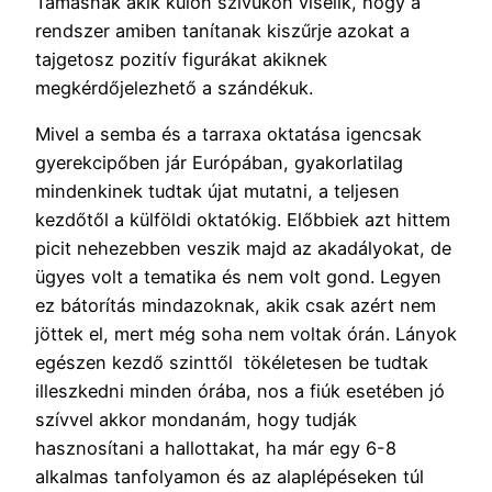
Tamásnak akik külön szívükön viselik, hogy a
rendszer amiben tanítanak kiszűrje azokat a
tajgetosz pozitív figurákat akiknek
megkérdőjelezhető a szándékuk.
Mivel a semba és a tarraxa oktatása igencsak
gyerekcipőben jár Európában, gyakorlatilag
mindenkinek tudtak újat mutatni, a teljesen
kezdőtől a külföldi oktatókig. Előbbiek azt hittem
picit nehezebben veszik majd az akadályokat, de
ügyes volt a tematika és nem volt gond. Legyen
ez bátorítás mindazoknak, akik csak azért nem
jöttek el, mert még soha nem voltak órán. Lányok
egészen kezdő szinttől tökéletesen be tudtak
illeszkedni minden órába, nos a fiúk esetében jó
szívvel akkor mondanám, hogy tudják
hasznosítani a hallottakat, ha már egy 6-8
alkalmas tanfolyamon és az alaplépéseken túl