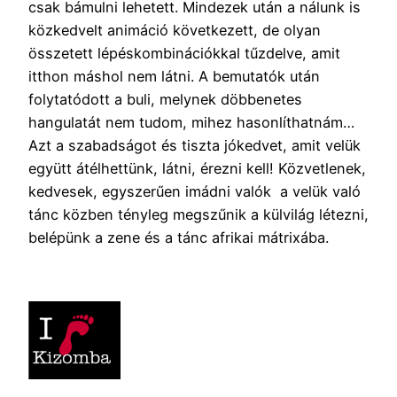
csak bámulni lehetett. Mindezek után a nálunk is
közkedvelt animáció következett, de olyan
összetett lépéskombinációkkal tűzdelve, amit
itthon máshol nem látni. A bemutatók után
folytatódott a buli, melynek döbbenetes
hangulatát nem tudom, mihez hasonlíthatnám…
Azt a szabadságot és tiszta jókedvet, amit velük
együtt átélhettünk, látni, érezni kell! Közvetlenek,
kedvesek, egyszerűen imádni valók a velük való
tánc közben tényleg megszűnik a külvilág létezni,
belépünk a zene és a tánc afrikai mátrixába.