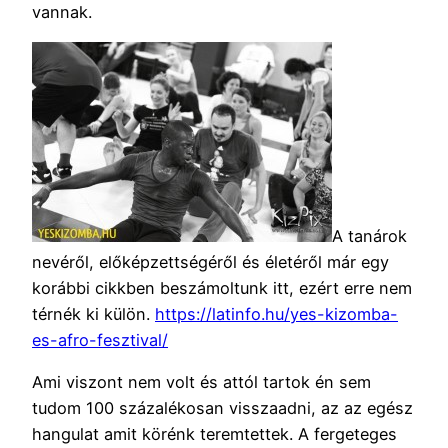
vannak.
A tanárok
nevéről, előképzettségéről és életéről már egy
korábbi cikkben beszámoltunk itt, ezért erre nem
térnék ki külön.
https://latinfo.hu/yes-kizomba-
es-afro-fesztival/
Ami viszont nem volt és attól tartok én sem
tudom 100 százalékosan visszaadni, az az egész
hangulat amit körénk teremtettek. A fergeteges