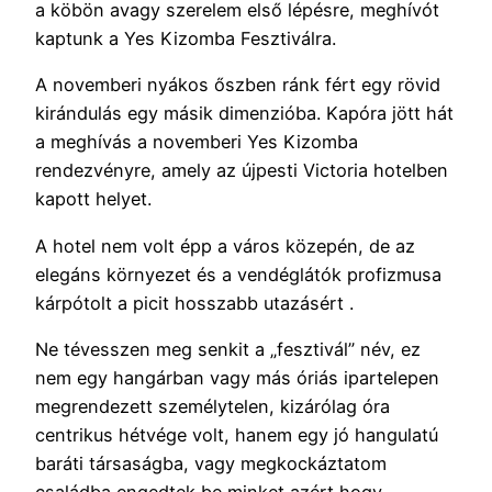
a köbön avagy szerelem első lépésre, meghívót
kaptunk a Yes Kizomba Fesztiválra.
A novemberi nyákos őszben ránk fért egy rövid
kirándulás egy másik dimenzióba. Kapóra jött hát
a meghívás a novemberi Yes Kizomba
rendezvényre, amely az újpesti Victoria hotelben
kapott helyet.
A hotel nem volt épp a város közepén, de az
elegáns környezet és a vendéglátók profizmusa
kárpótolt a picit hosszabb utazásért .
Ne tévesszen meg senkit a „fesztivál” név, ez
nem egy hangárban vagy más óriás ipartelepen
megrendezett személytelen, kizárólag óra
centrikus hétvége volt, hanem egy jó hangulatú
baráti társaságba, vagy megkockáztatom
családba engedtek be minket azért hogy