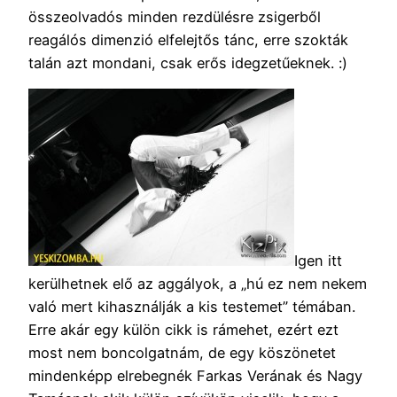
összeolvadós minden rezdülésre zsigerből
reagálós dimenzió elfelejtős tánc, erre szokták
talán azt mondani, csak erős idegzetűeknek. :)
Igen itt
kerülhetnek elő az aggályok, a „hú ez nem nekem
való mert kihasználják a kis testemet” témában.
Erre akár egy külön cikk is rámehet, ezért ezt
most nem boncolgatnám, de egy köszönetet
mindenképp elrebegnék Farkas Verának és Nagy