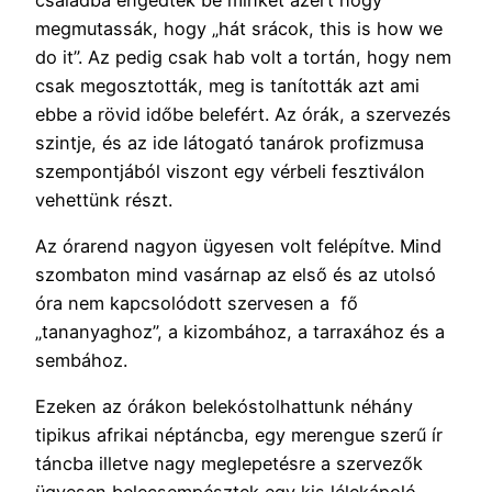
megmutassák, hogy „hát srácok, this is how we
do it”. Az pedig csak hab volt a tortán, hogy nem
csak megosztották, meg is tanították azt ami
ebbe a rövid időbe belefért. Az órák, a szervezés
szintje, és az ide látogató tanárok profizmusa
szempontjából viszont egy vérbeli fesztiválon
vehettünk részt.
Az órarend nagyon ügyesen volt felépítve. Mind
szombaton mind vasárnap az első és az utolsó
óra nem kapcsolódott szervesen a fő
„tananyaghoz”, a kizombához, a tarraxához és a
sembához.
Ezeken az órákon belekóstolhattunk néhány
tipikus afrikai néptáncba, egy merengue szerű ír
táncba illetve nagy meglepetésre a szervezők