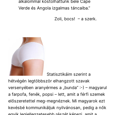
alkalommal kóstolhattunk bele Cape
Verde és Angola izgalmas táncaiba.”
Zoli, bocs! – a szerk.
Statisztikáim szerint a
hétvégén legtöbbször elhangzott szavak
versenyében aranyérmes a „bunda” :-) – magyarul
a farpofa, fenék, popsi – lett, amit a férfi szemek
előszeretettel meg-megnéznek. Mi magyarok ezt
kevésbé kommunikáljuk nyilvánosan, pedig a nők
egyik legjellegzetesebb részét képezi, amit a