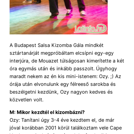
A Budapest Salsa Kizomba Gála mindkét
sztártanárját megpróbáltam elcsípni egy-egy
interjúra, de Mouazet túlságosan kimerítette a két
óra egymás után és inkább passzolt. Úgyhogy
maradt nekem az én kis mini-istenem: Ozy. ;) Az
órája után elvonulunk egy félreeső sarokba és
beszélgetni kezdünk, Ozy nagyon kedves és
közvetlen volt.
M: Mikor kezdtél el kizombázni?
Ozy: Tanítani úgy 3-4 éve kezdtem el, de már
jóval korábban 2001 körül találkoztam vele Cape