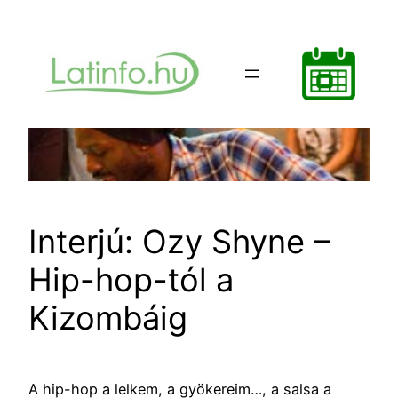
Ugrás
a
tartalomhoz
Interjú: Ozy Shyne –
Hip-hop-tól a
Kizombáig
A hip-hop a lelkem, a gyökereim…, a salsa a