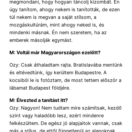
megmondani, hogy hogyan táncolj kizombát. Én
úgy tanítom, ahogy nekem is tanították, de ezen
túl nekem is megvan a saját stílsom, a
mozgáskultúrám, mint ahogy neked is, és
mindenki másnak. Én nem szeretem, ha az
emberek másolják egymást.
M: Voltál már Magyarországon ezelőtt?
Ozy: Csak áthaladtam rajta. Bratislavába mentünk
és eltévedtünk, így kerültem Budapestre. A
kocsiból le is fotóztam, de most tettem először a
lábamat Budapest földjére.
M: Élvezted a tanítást itt?
Ozy: Nagyon! Nem tudtam mire számítsak, kezdő
szint vagy haladóbb lesz, ezért mindenre
felkészültem. De egész jó alapjaitok vannak, csak
más a stílus, de ettől függetlenül az alapoknak