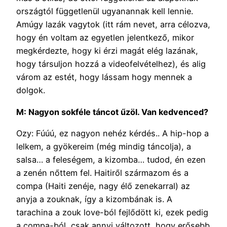
országtól függetlenül ugyanannak kell lennie.
Amúgy lazák vagytok (itt rám nevet, arra célozva,
hogy én voltam az egyetlen jelentkező, mikor
megkérdezte, hogy ki érzi magát elég lazának,
hogy társuljon hozzá a videofelvételhez), és alig
várom az estét, hogy lássam hogy mennek a
dolgok.
M: Nagyon sokféle táncot űzöl. Van kedvenced?
Ozy: Fúúú, ez nagyon nehéz kérdés.. A hip-hop a
lelkem, a gyökereim (még mindig táncolja), a
salsa… a feleségem, a kizomba… tudod, én ezen
a zenén nőttem fel. Haitiről származom és a
compa (Haiti zenéje, nagy élő zenekarral) az
anyja a zouknak, így a kizombának is. A
tarachina a zouk love-ból fejlődött ki, ezek pedig
a compa-ból, csak annyi változott, hogy erősebb