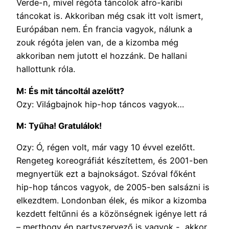
Verde-n, mivel régóta táncolok afro-karibi
táncokat is. Akkoriban még csak itt volt ismert,
Európában nem. Én francia vagyok, nálunk a
zouk régóta jelen van, de a kizomba még
akkoriban nem jutott el hozzánk. De hallani
hallottunk róla.
M: És mit táncoltál azelőtt?
Ozy: Világbajnok hip-hop táncos vagyok…
M: Tyűha! Gratulálok!
Ozy: Ó, régen volt, már vagy 10 évvel ezelőtt.
Rengeteg koreográfiát készítettem, és 2001-ben
megnyertük ezt a bajnokságot. Szóval főként
hip-hop táncos vagyok, de 2005-ben salsázni is
elkezdtem. Londonban élek, és mikor a kizomba
kezdett feltűnni és a közönségnek igénye lett rá
– merthogy én partyszervező is vagyok -, akkor