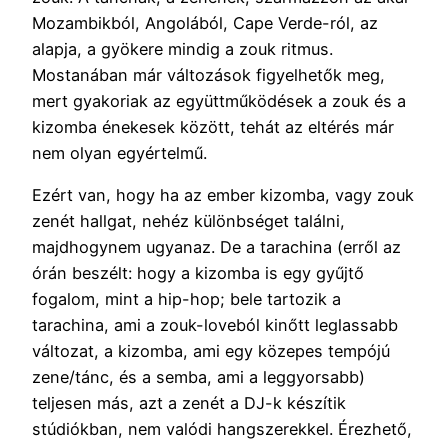
Mozambikból, Angolából, Cape Verde-ról, az
alapja, a gyökere mindig a zouk ritmus.
Mostanában már változások figyelhetők meg,
mert gyakoriak az együttműködések a zouk és a
kizomba énekesek között, tehát az eltérés már
nem olyan egyértelmű.
Ezért van, hogy ha az ember kizomba, vagy zouk
zenét hallgat, nehéz különbséget találni,
majdhogynem ugyanaz. De a tarachina (erről az
órán beszélt: hogy a kizomba is egy gyűjtő
fogalom, mint a hip-hop; bele tartozik a
tarachina, ami a zouk-loveból kinőtt leglassabb
változat, a kizomba, ami egy közepes tempójú
zene/tánc, és a semba, ami a leggyorsabb)
teljesen más, azt a zenét a DJ-k készítik
stúdiókban, nem valódi hangszerekkel. Érezhető,