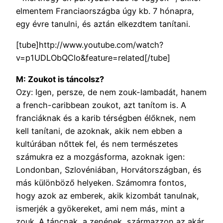
elmentem Franciaországba úgy kb. 7 hónapra,
egy évre tanulni, és aztán elkezdtem tanítani.
[tube]http://www.youtube.com/watch?
v=p1UDLObQClo&feature=related[/tube]
M: Zoukot is táncolsz?
Ozy: Igen, persze, de nem zouk-lambadát, hanem
a french-caribbean zoukot, azt tanítom is. A
franciáknak és a karib térségben élőknek, nem
kell tanítani, de azoknak, akik nem ebben a
kultúrában nőttek fel, és nem természetes
számukra ez a mozgásforma, azoknak igen:
Londonban, Szlovéniában, Horvátországban, és
más különböző helyeken. Számomra fontos,
hogy azok az emberek, akik kizombát tanulnak,
ismerjék a gyökereket, ami nem más, mint a
zouk. A táncnak, a zenének, származzon az akár