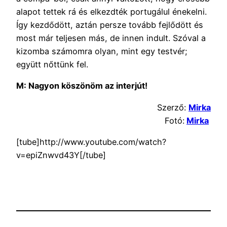
alapot tettek rá és elkezdték portugálul énekelni.
Így kezdődött, aztán persze tovább fejlődött és
most már teljesen más, de innen indult. Szóval a
kizomba számomra olyan, mint egy testvér;
együtt nőttünk fel.
M: Nagyon köszönöm az interjút!
Szerző:
Mirka
Fotó:
Mirka
[tube]http://www.youtube.com/watch?
v=epiZnwvd43Y[/tube]