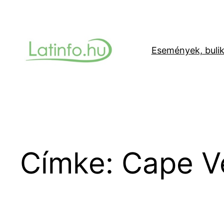
Ugrás
a
tartalomhoz
Események, buli
Címke:
Cape V