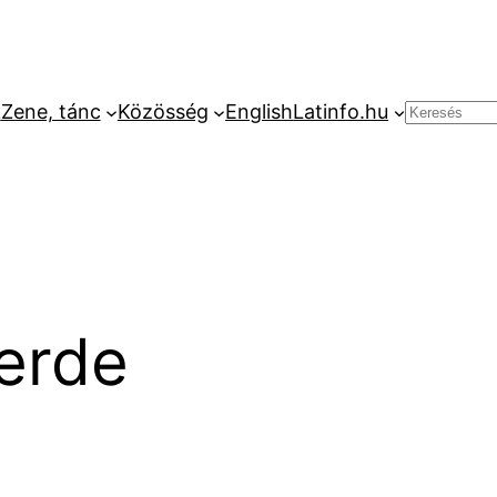
k
Zene, tánc
Közösség
English
Latinfo.hu
Keresés
erde