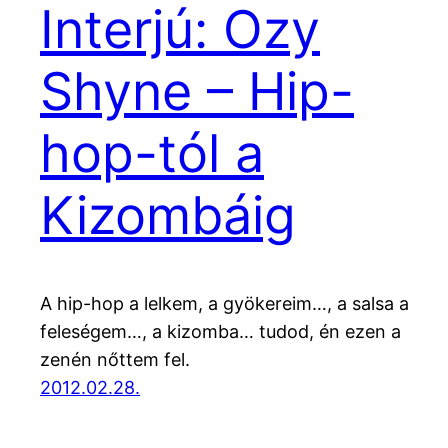
Interjú: Ozy
Shyne – Hip-
hop-tól a
Kizombáig
A hip-hop a lelkem, a gyökereim…, a salsa a
feleségem…, a kizomba… tudod, én ezen a
zenén nőttem fel.
2012.02.28.