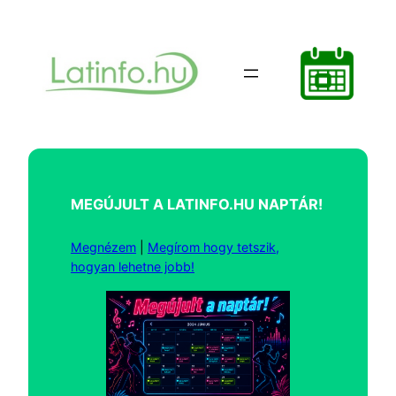
Ugrás
a
tartalomhoz
MEGÚJULT A LATINFO.HU NAPTÁR!
Megnézem
|
Megírom hogy tetszik,
hogyan lehetne jobb!