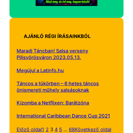
AJÁNLÓ RÉGI ÍRÁSAINKBÓL
Maradj Táncban! Salsa verseny
Pilisvörösváron 2023.05.13.
Megújul a Latinfo.hu
Táncos a tükörben – 6 hetes táncos
önismereti műhely salsásoknak
Kizomba a Netflixen: Barátzóna
International Caribbean Dance Cup 2021
Előző oldal
1
2
3
4
5
…
68
Következő oldal