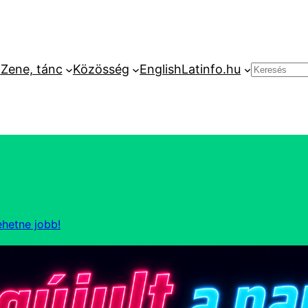
k
Zene, tánc
Közösség
English
Latinfo.hu
Keresés
ehetne jobb!