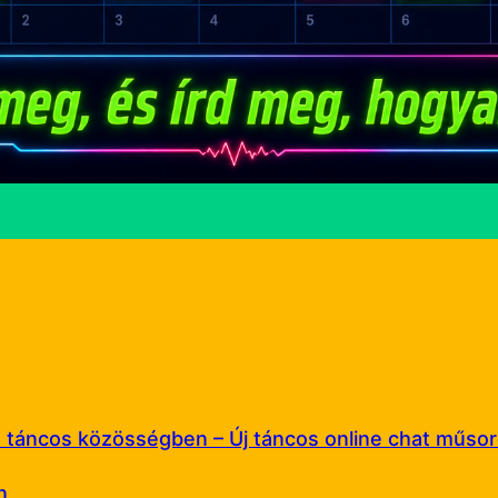
 a táncos közösségben – Új táncos online chat műso
n