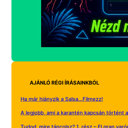
AJÁNLÓ RÉGI ÍRÁSAINKBÓL
Ha már hiányzik a Salsa…Filmezz!
A legjobb, ami a karantén kapcsán történt
Tudod, mire táncolsz? 1. rész – El gran varó