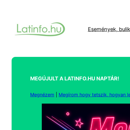
Ugrás
a
tartalomhoz
Események, buli
MEGÚJULT A LATINFO.HU NAPTÁR!
Megnézem
|
Megírom hogy tetszik, hogyan l