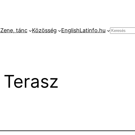
k
Zene, tánc
Közösség
English
Latinfo.hu
Keresés
 Terasz