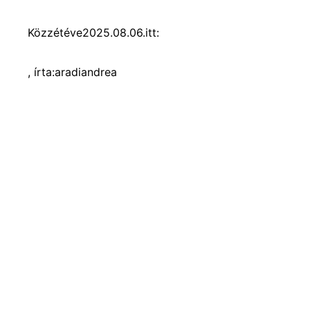
Közzétéve
2025.08.06.
itt:
, írta:
aradiandrea