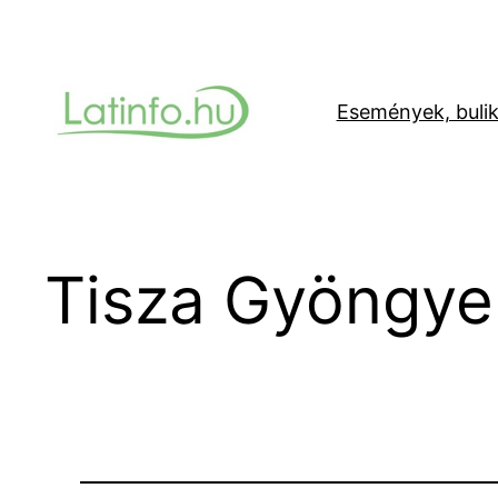
Ugrás
a
tartalomhoz
Események, buli
Tisza Gyöngye