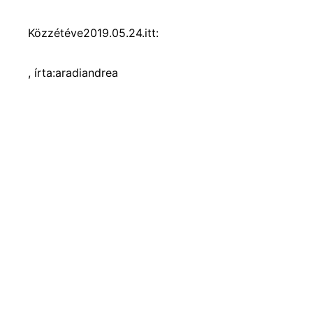
Közzétéve
2019.05.24.
itt:
, írta:
aradiandrea