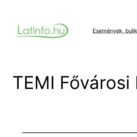
Ugrás
a
tartalomhoz
Események, buli
TEMI Fővárosi