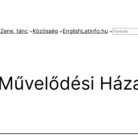
k
Zene, tánc
Közösség
English
Latinfo.hu
Keresés
 Művelődési Ház