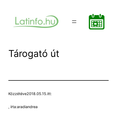
Ugrás
a
tartalomhoz
Tárogató út
Közzétéve
2018.05.15.
itt:
, írta:
aradiandrea