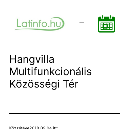
Ugrás
a
tartalomhoz
Hangvilla
Multifunkcionális
Közösségi Tér
Közzétéve
2018.09.04.
itt: