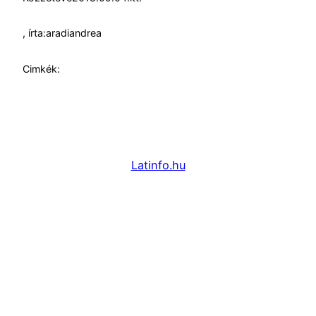
, írta:
aradiandrea
Cimkék:
Latinfo.hu