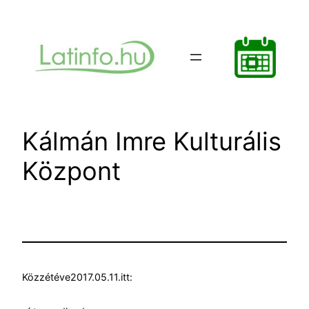
Ugrás
a
tartalomhoz
Kálmán Imre Kulturális
Központ
Közzétéve
2017.05.11.
itt: