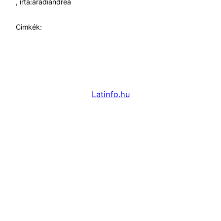
, írta:
aradiandrea
Cimkék:
Latinfo.hu