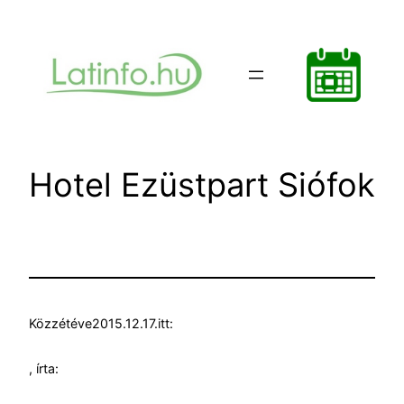
Ugrás
a
tartalomhoz
Hotel Ezüstpart Siófok
Közzétéve
2015.12.17.
itt:
, írta: