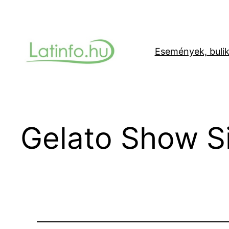
Ugrás
a
tartalomhoz
Események, buli
Gelato Show S