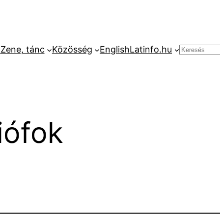
k
Zene, tánc
Közösség
English
Latinfo.hu
Keresés
iófok