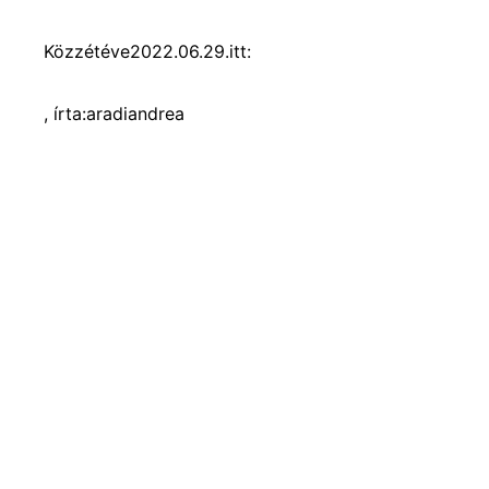
Közzétéve
2022.06.29.
itt:
, írta:
aradiandrea