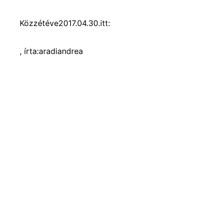
Közzétéve
2017.04.30.
itt:
, írta:
aradiandrea