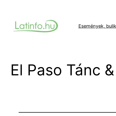
Ugrás
a
tartalomhoz
Események, buli
El Paso Tánc &