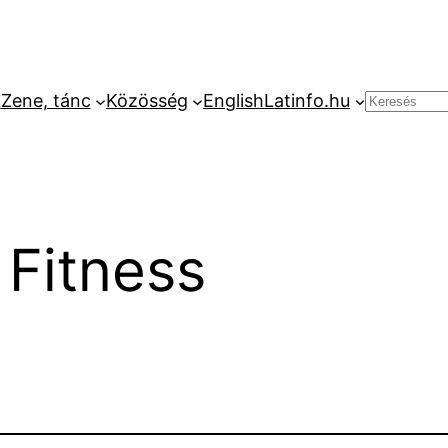
k
Zene, tánc
Közösség
English
Latinfo.hu
Keresés
 Fitness