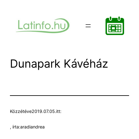
Ugrás
a
tartalomhoz
Dunapark Kávéház
Közzétéve
2019.07.05.
itt:
, írta:
aradiandrea