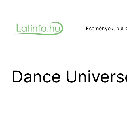
Ugrás
a
tartalomhoz
Események, buli
Dance Univers