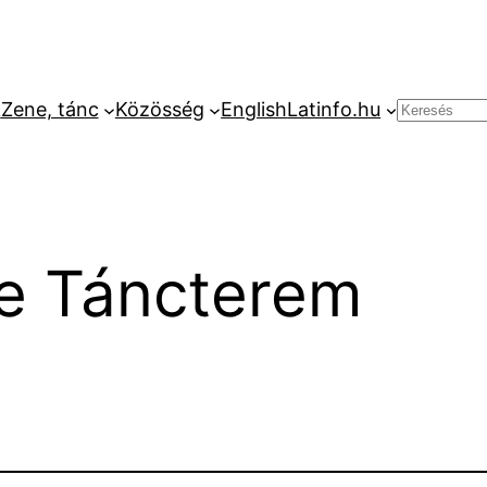
k
Zene, tánc
Közösség
English
Latinfo.hu
Keresés
e Táncterem