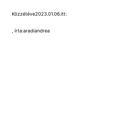
Közzétéve
2023.01.06.
itt:
, írta:
aradiandrea