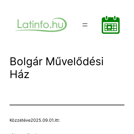
Ugrás
a
tartalomhoz
Bolgár Művelődési
Ház
Közzétéve
2025.09.01.
itt: