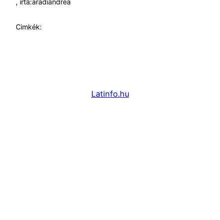
, írta:
aradiandrea
Cimkék:
Latinfo.hu