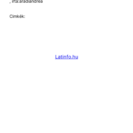
, írta:
aradiandrea
Cimkék:
Latinfo.hu