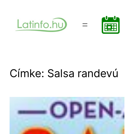
Ugrás
a
tartalomhoz
Címke:
Salsa randevú