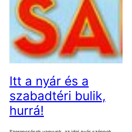
Itt a nyár és a
szabadtéri bulik,
hurrá!
Szerencsések vagyunk, az idei nyár szépnek