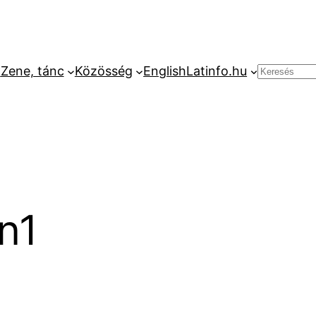
k
Zene, tánc
Közösség
English
Latinfo.hu
Keresés
n1