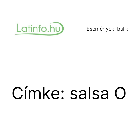
Ugrás
a
tartalomhoz
Események, buli
Címke:
salsa O