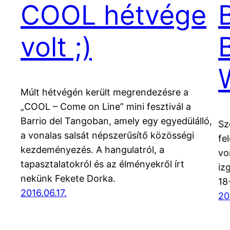
COOL hétvége
volt ;)
Múlt hétvégén került megrendezésre a
„COOL – Come on Line” mini fesztivál a
Barrio del Tangoban, amely egy egyedülálló,
Sz
a vonalas salsát népszerűsítő közösségi
fe
kezdeményezés. A hangulatról, a
vo
tapasztalatokról és az élményekről írt
iz
nekünk Fekete Dorka.
18
2016.06.17.
20