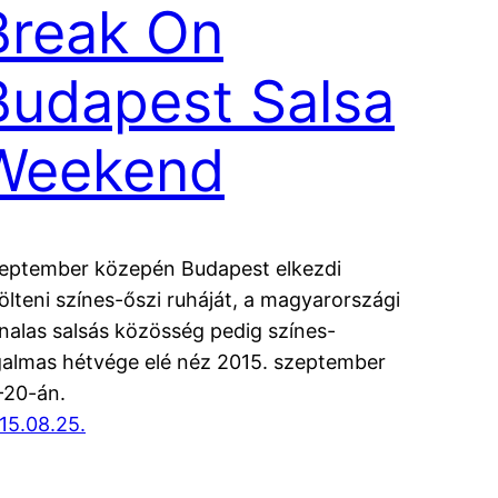
Break On
Budapest Salsa
Weekend
eptember közepén Budapest elkezdi
lölteni színes-őszi ruháját, a magyarországi
nalas salsás közösség pedig színes-
galmas hétvége elé néz 2015. szeptember
-20-án.
15.08.25.