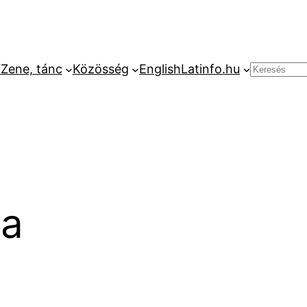
k
Zene, tánc
Közösség
English
Latinfo.hu
Keresés
sa