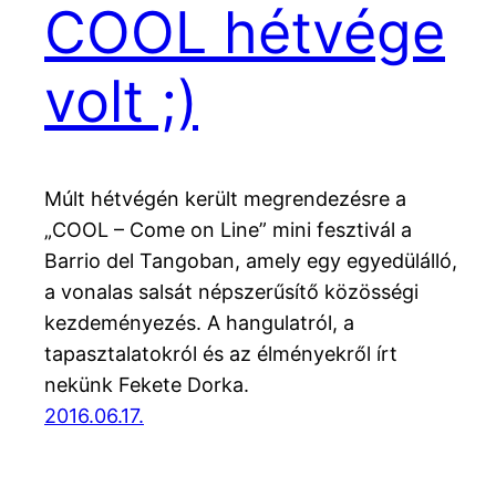
COOL hétvége
volt ;)
Múlt hétvégén került megrendezésre a
„COOL – Come on Line” mini fesztivál a
Barrio del Tangoban, amely egy egyedülálló,
a vonalas salsát népszerűsítő közösségi
kezdeményezés. A hangulatról, a
tapasztalatokról és az élményekről írt
nekünk Fekete Dorka.
2016.06.17.