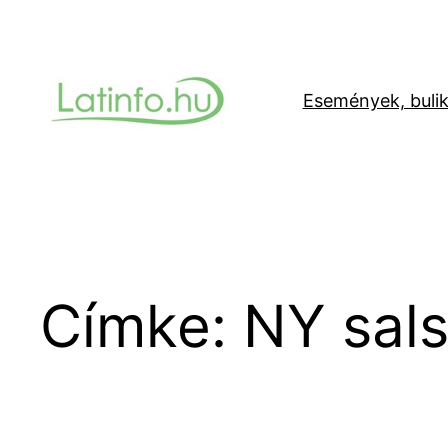
Ugrás
a
tartalomhoz
Események, buli
Címke:
NY sal