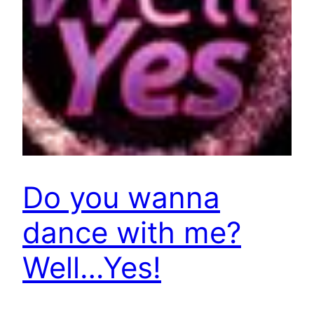
Do you wanna
dance with me?
Well…Yes!