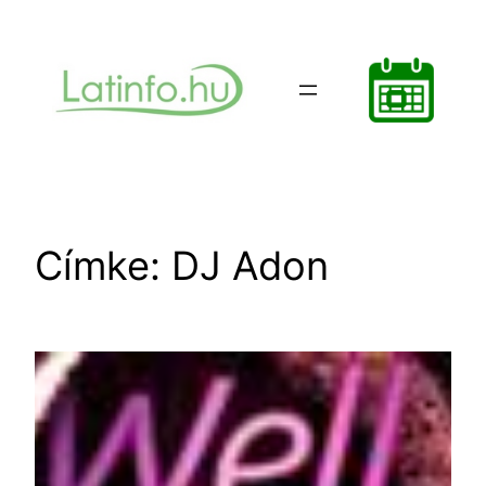
Ugrás
a
tartalomhoz
Címke:
DJ Adon