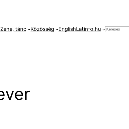
k
Zene, tánc
Közösség
English
Latinfo.hu
Keresés
ever