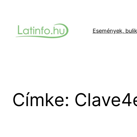
Ugrás
a
tartalomhoz
Események, buli
Címke:
Clave4