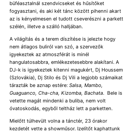
büféasztalnál szendvicseket és hűsítőket
fogyasztani, és aki két tánc között pihenni akart
az is kényelmesen el tudott cseverészni a parkett
szélén, illetve a szálló halljában.
A világítás és a terem díszítése is jelezte hogy
nem átlagos buliról van szó, a szervezők
igyekeztek az atmoszférát is minél
hangulatosabbra, emlékezetesebbre alakítani. A
DJ-k is igyekeztek kitenni magukért, Dj Houssem
(Szlovákia), Dj Stilo és Dj Vili a legjobb számaikat
tárazták be aznap estére:
Salsa, Mambo,
Guaguanco, Cha-cha, Kizomba, Bachata
. Bele is
vetette magát mindenki a buliba, nem volt
óvatoskodás, egyből teltház lett a parketten.
Mielőtt túlhevült volna a tánctér, 23 órakor
kezdetét vette a showműsor. Izelítőt kaphattunk