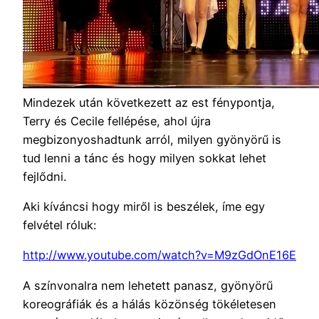
Mindezek után következett az est fénypontja,
Terry és Cecile fellépése, ahol újra
megbizonyoshadtunk arról, milyen gyönyörű is
tud lenni a tánc és hogy milyen sokkat lehet
fejlődni.
Aki kíváncsi hogy miről is beszélek, íme egy
felvétel róluk:
http://www.youtube.com/watch?v=M9zGdOnE16E
A színvonalra nem lehetett panasz, gyönyörű
koreográfiák és a hálás közönség tökéletesen