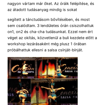
nagyon vártam már őket. Az óráik felépítése, és
az átadott tudásanyag mindig is sokat
segített a tánctudásom bővítésében, és most
sem csalódtam. 3 lendületes órán csiszolhattuk
on1, on2 és cha-cha tudásunkat. Ezzel nem ért
véget az okítás, közvetlenül a buli kezdete előtt a
workshop lezárásaként még plusz 1 órában
próbálhattuk ellesni a salsa csínját-bínját.