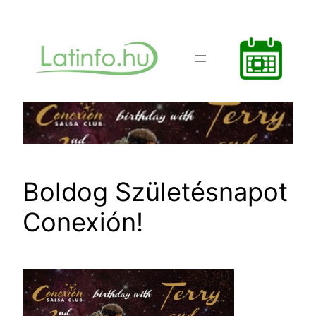
Ugrás
a
tartalomhoz
Boldog Születésnapot
Conexión!