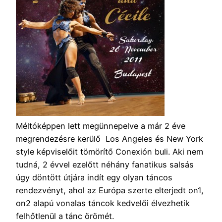
Méltóképpen lett megünnepelve a már 2 éve
megrendezésre kerülő Los Angeles és New York
style képviselőit tömörítő Conexión buli. Aki nem
tudná, 2 évvel ezelőtt néhány fanatikus salsás
úgy döntött útjára indít egy olyan táncos
rendezvényt, ahol az Európa szerte elterjedt on1,
on2 alapú vonalas táncok kedvelői élvezhetik
felhőtlenül a tánc örömét.