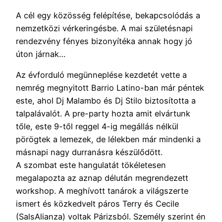
A cél egy közösség felépítése, bekapcsolódás a
nemzetközi vérkeringésbe. A mai születésnapi
rendezvény fényes bizonyítéka annak hogy jó
úton járnak…
Az évforduló megünneplése kezdetét vette a
nemrég megnyitott Barrio Latino-ban már péntek
este, ahol Dj Malambo és Dj Stilo biztosította a
talpalávalót. A pre-party hozta amit elvártunk
tőle, este 9-től reggel 4-ig megállás nélkül
pörögtek a lemezek, de lélekben már mindenki a
másnapi nagy durranásra készülődött.
A szombat este hangulatát tökéletesen
megalapozta az aznap délután megrendezett
workshop. A meghívott tanárok a világszerte
ismert és közkedvelt páros Terry és Cecile
(SalsAlianza) voltak Párizsból. Személy szerint én