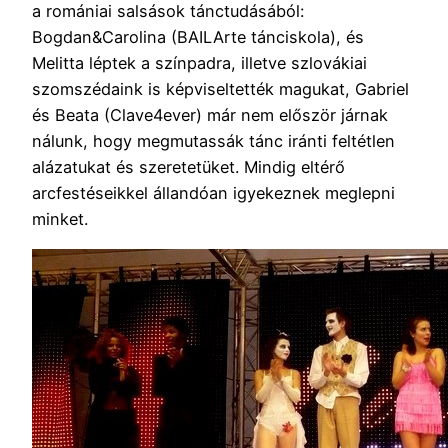
a romániai salsások tánctudásából:
Bogdan&Carolina (BAILArte tánciskola), és
Melitta léptek a színpadra, illetve szlovákiai
szomszédaink is képviseltették magukat, Gabriel
és Beata (Clave4ever) már nem először járnak
nálunk, hogy megmutassák tánc iránti feltétlen
alázatukat és szeretetüket. Mindig eltérő
arcfestéseikkel állandóan igyekeznek meglepni
minket.