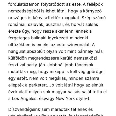
fordulatszámon folytatódott az este. A fellépők
nemzetiségéből is lehet látni, hogy a környező
országok is képviseltették magukat. Szép számú
romániai, szlovák, ausztriai, és horvát salsás
érezte úgy, hogy része akar lenni ennek a
fergeteges bulinak! Igyekezett mindenki
öltözékben is emelni az este színvonalát. A
hangulat abszolúlt olyan volt mint bármely más
külföldön megrendezésre kerülő nemzetközi
fesztivál party-ján. Jobbnál jobb táncosok
mutatták meg, hogy miképp is kell végigpörögni
egy estét. Nem volt megállás, minden számra
ellepték a parketett. Jó volt látni hogy az elmúlt
évek alatt milyen sok magyar salsás sajátította el
a Los Angeles, és\vagy New York style-t.
Díszvendégeink sem maradtak tétlenek és