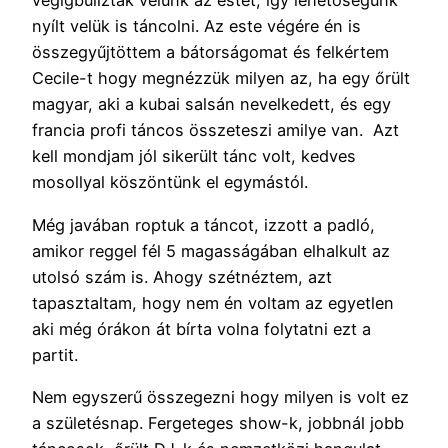
végigbulizták velünk az estét, így lehetőségünk
nyílt velük is táncolni. Az este végére én is
összegyűjtöttem a bátorságomat és felkértem
Cecile-t hogy megnézzük milyen az, ha egy őrült
magyar, aki a kubai salsán nevelkedett, és egy
francia profi táncos összeteszi amilye van. Azt
kell mondjam jól sikerült tánc volt, kedves
mosollyal köszöntünk el egymástól.
Még javában roptuk a táncot, izzott a padló,
amikor reggel fél 5 magasságában elhalkult az
utolsó szám is. Ahogy szétnéztem, azt
tapasztaltam, hogy nem én voltam az egyetlen
aki még órákon át bírta volna folytatni ezt a
partit.
Nem egyszerű összegezni hogy milyen is volt ez
a születésnap. Fergeteges show-k, jobbnál jobb