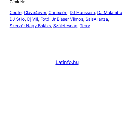
Cimkék:
Cecile
, 
Clave4ever
, 
Conexión
, 
DJ Houssem
, 
DJ Malambo
, 
DJ Stilo
, 
Dj Vili
, 
Fotó: Jr Bláser Vilmos
, 
SalsAlianza
, 
Szerző: Nagy Balázs
, 
Születésnap
, 
Terry
Latinfo.hu