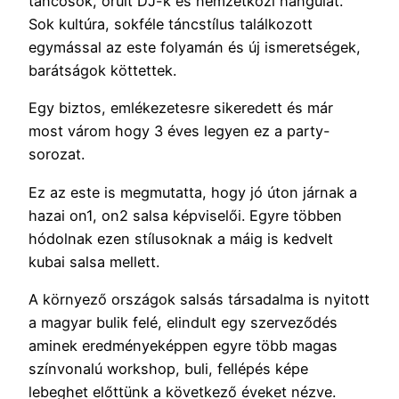
táncosok, őrült DJ-k és nemzetközi hangulat.
Sok kultúra, sokféle táncstílus találkozott
egymással az este folyamán és új ismeretségek,
barátságok köttettek.
Egy biztos, emlékezetesre sikeredett és már
most várom hogy 3 éves legyen ez a party-
sorozat.
Ez az este is megmutatta, hogy jó úton járnak a
hazai on1, on2 salsa képviselői. Egyre többen
hódolnak ezen stílusoknak a máig is kedvelt
kubai salsa mellett.
A környező országok salsás társadalma is nyitott
a magyar bulik felé, elindult egy szerveződés
aminek eredményeképpen egyre több magas
színvonalú workshop, buli, fellépés képe
lebeghet előttünk a következő éveket nézve.