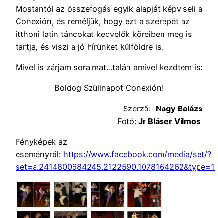
Mostantól az összefogás egyik alapját képviseli a
Conexión, és reméljük, hogy ezt a szerepét az
itthoni latin táncokat kedvelők köreiben meg is
tartja, és viszi a jó hírünket külföldre is.
Mivel is zárjam soraimat…talán amivel kezdtem is:
Boldog Szülinapot Conexión!
Szerző:
Nagy Balázs
Fotó:
Jr Bláser Vilmos
Fényképek az
eseményről:
https://www.facebook.com/media/set/?
set=a.2414800684245.2122590.1078164262&type=1