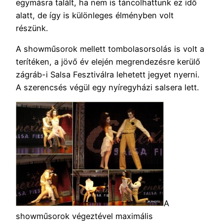
egymásra talált, ha nem is táncolhattunk ez idő
alatt, de így is különleges élményben volt
részünk.
A showműsorok mellett tombolasorsolás is volt a
terítéken, a jövő év elején megrendezésre kerülő
zágráb-i Salsa Fesztiválra lehetett jegyet nyerni.
A szerencsés végül egy nyíregyházi salsera lett.
A
showműsorok végeztével maximális