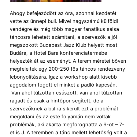
Ahogy befejeződött az óra, azonnal kezdetét
vette az ünnepi buli. Mivel nagyszámú külföldi
vendégre és még több magyar fanatikus salsa
táncosra lehetett számítani, a szervezők a jól
megszokott Budapest Jazz Klub helyett most
Budára, a Hotel Bara konferenciatermébe
helyezték át az eseményt. A terem méretei bőven
megfeleltek egy 200-250 fős táncos rendezvény
lebonyolítására. Igaz a workshop alatt kisebb
aggodalom fogott el minket a padló kapcsán.
Van ahol túlzottan csúszott, van ahol túlzottan
ragadt és csak a hintőpor segített, de a
szervezőknek a bulira sikerült ezt a problémát
megoldani és az este folyamán nem voltak
problémák, aki akarta megforoghatta a 6-ot – 7-
et is J. A teremben a tánc mellett lehetőség volt a