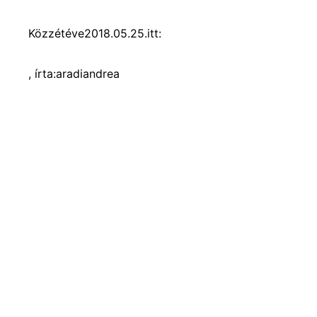
Közzétéve
2018.05.25.
itt:
, írta:
aradiandrea