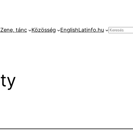
k
Zene, tánc
Közösség
English
Latinfo.hu
Keresés
ty