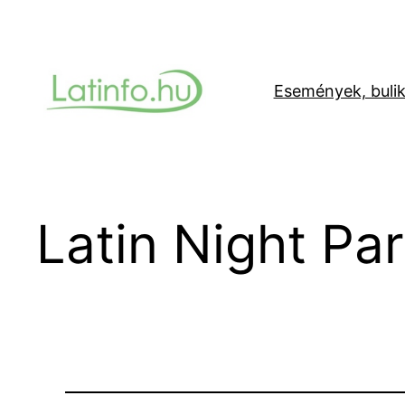
Ugrás
a
tartalomhoz
Események, buli
Latin Night Par