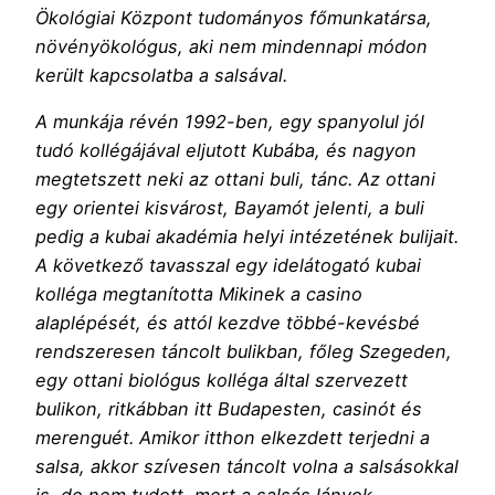
Ökológiai Központ tudományos főmunkatársa,
növényökológus, aki nem mindennapi módon
került kapcsolatba a salsával.
A munkája révén 1992-ben, egy spanyolul jól
tudó kollégájával eljutott Kubába, és nagyon
megtetszett neki az ottani buli, tánc. Az ottani
egy orientei kisvárost, Bayamót jelenti, a buli
pedig a kubai akadémia helyi intézetének bulijait.
A következő tavasszal egy idelátogató kubai
kolléga megtanította Mikinek a casino
alaplépését, és attól kezdve többé-kevésbé
rendszeresen táncolt bulikban, főleg Szegeden,
egy ottani biológus kolléga által szervezett
bulikon, ritkábban itt Budapesten, casinót és
merenguét. Amikor itthon elkezdett terjedni a
salsa, akkor szívesen táncolt volna a salsásokkal
is, de nem tudott, mert a salsás lányok