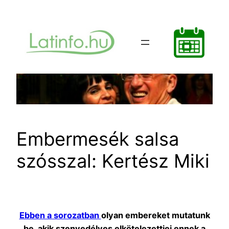
Ugrás
a
tartalomhoz
Embermesék salsa
szósszal: Kertész Miki
Ebben a sorozatban
olyan embereket mutatunk
be, akik szenvedélyes elkötelezettjei ennek a