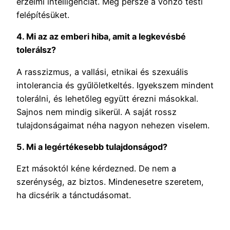
érzelmi intelligenciát. Meg persze a vonzó testi
felépítésüket.
4. Mi az az emberi hiba, amit a legkevésbé
tolerálsz?
A rasszizmus, a vallási, etnikai és szexuális
intolerancia és gyűlöletkeltés. Igyekszem mindent
tolerálni, és lehetőleg együtt érezni másokkal.
Sajnos nem mindig sikerül. A saját rossz
tulajdonságaimat néha nagyon nehezen viselem.
5. Mi a legértékesebb tulajdonságod?
Ezt másoktól kéne kérdezned. De nem a
szerénység, az biztos. Mindenesetre szeretem,
ha dicsérik a tánctudásomat.