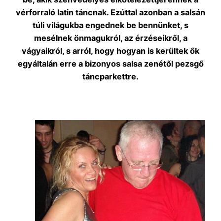
vérforraló latin táncnak. Ezúttal azonban a salsán
túli világukba engednek be bennünket, s
mesélnek önmagukról, az érzéseikről, a
vágyaikról, s arról, hogy hogyan is kerültek ők
egyáltalán erre a bizonyos salsa zenétől pezsgő
táncparkettre.