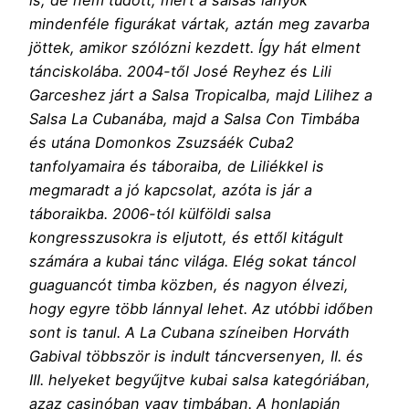
mindenféle figurákat vártak, aztán meg zavarba
jöttek, amikor szólózni kezdett. Így hát elment
tánciskolába. 2004-től José Reyhez és Lili
Garceshez járt a Salsa Tropicalba, majd Lilihez a
Salsa La Cubanába, majd a Salsa Con Timbába
és utána Domonkos Zsuzsáék Cuba2
tanfolyamaira és táboraiba, de Liliékkel is
megmaradt a jó kapcsolat, azóta is jár a
táboraikba. 2006-tól külföldi salsa
kongresszusokra is eljutott, és ettől kitágult
számára a kubai tánc világa. Elég sokat táncol
guaguancót timba közben, és nagyon élvezi,
hogy egyre több lánnyal lehet. Az utóbbi időben
sont is tanul. A La Cubana színeiben Horváth
Gabival többször is indult táncversenyen, II. és
III. helyeket begyűjtve kubai salsa kategóriában,
azaz casinóban vagy timbában. A honlapján