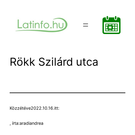
Ugrás
a
tartalomhoz
Rökk Szilárd utca
Közzétéve
2022.10.16.
itt:
, írta:
aradiandrea