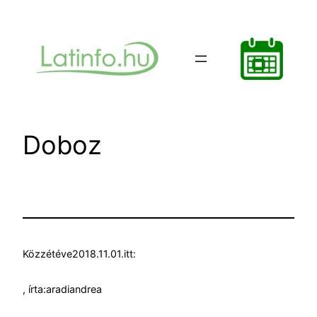
Ugrás
a
tartalomhoz
Doboz
Közzétéve
2018.11.01.
itt:
, írta:
aradiandrea