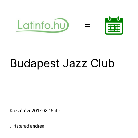
Ugrás
a
tartalomhoz
Budapest Jazz Club
Közzétéve
2017.08.16.
itt:
, írta:
aradiandrea