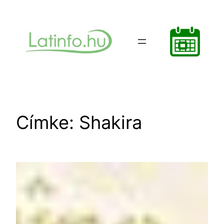
Ugrás
a
tartalomhoz
Címke:
Shakira