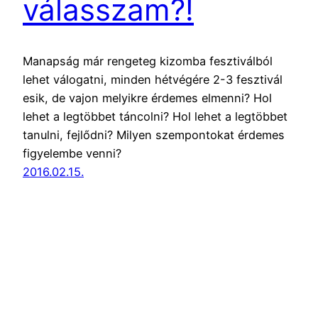
válasszam?!
Manapság már rengeteg kizomba fesztiválból
lehet válogatni, minden hétvégére 2-3 fesztivál
esik, de vajon melyikre érdemes elmenni? Hol
lehet a legtöbbet táncolni? Hol lehet a legtöbbet
tanulni, fejlődni? Milyen szempontokat érdemes
figyelembe venni?
2016.02.15.
Latinfo.hu