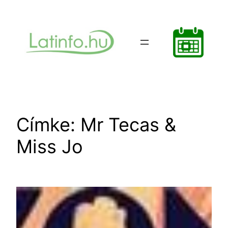
Ugrás
a
tartalomhoz
Címke:
Mr Tecas &
Miss Jo