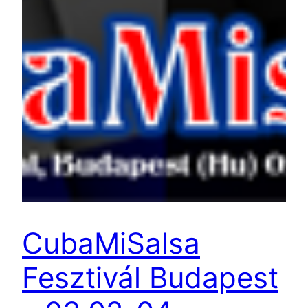
CubaMiSalsa
Fesztivál Budapest