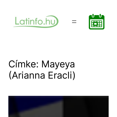
Ugrás
a
tartalomhoz
Címke:
Mayeya
(Arianna Eracli)