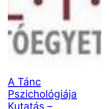
A Tánc
Pszichológiája
Kutatás –