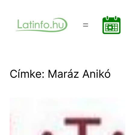
Ugrás
a
tartalomhoz
Címke:
Maráz Anikó