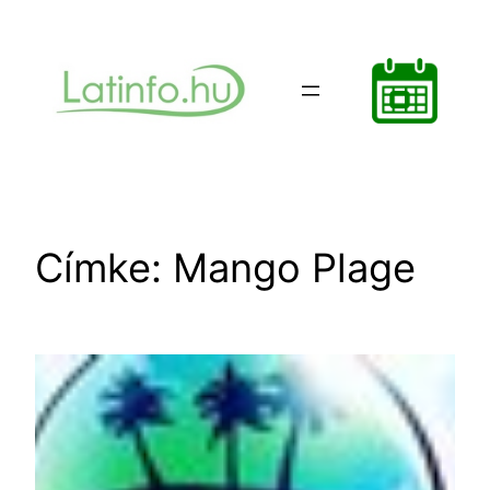
Ugrás
a
tartalomhoz
Címke:
Mango Plage