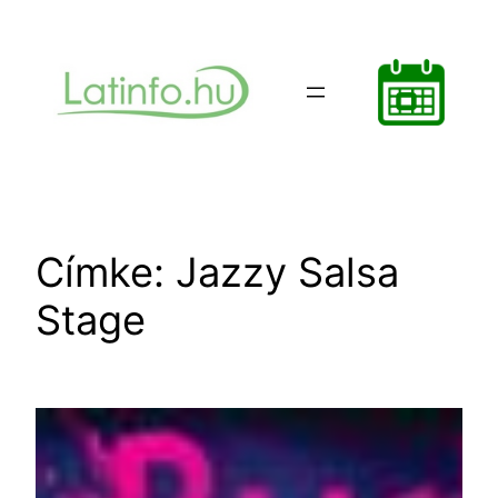
Ugrás
a
tartalomhoz
Címke:
Jazzy Salsa
Stage