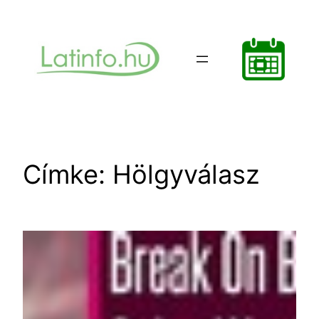
Ugrás
a
tartalomhoz
Címke:
Hölgyválasz