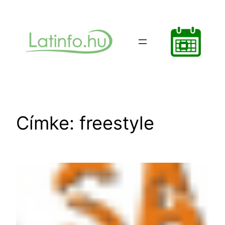
Ugrás
a
tartalomhoz
Címke:
freestyle