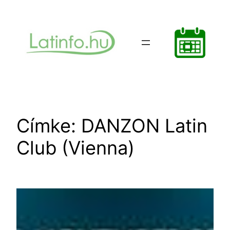
Ugrás
a
tartalomhoz
Címke:
DANZON Latin
Club (Vienna)