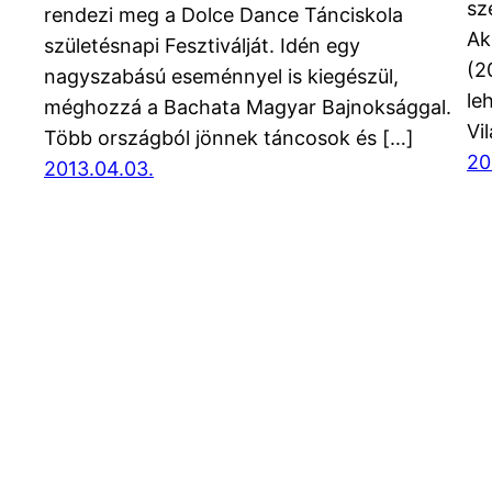
sz
rendezi meg a Dolce Dance Tánciskola
Ak
születésnapi Fesztiválját. Idén egy
(2
nagyszabású eseménnyel is kiegészül,
le
méghozzá a Bachata Magyar Bajnoksággal.
Vi
Több országból jönnek táncosok és […]
20
2013.04.03.