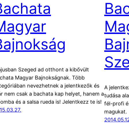
Bachata
Bac
Magyar
Ma
Bajnokság
Baj
Sz
jusban Szeged ad otthont a kibővült
chata Magyar Bajnokságnak. Több
tegóriában nevezhetnek a jelentkezők és
A jelentk
r nem csak a bachata kap helyet, hanem a
tudása al
zomba és a salsa rueda is! Jelentkezz te is!
fél-profi 
15.03.27.
magukat.
2014.05.1