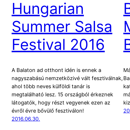
Hungarian
Summer Salsa
Festival 2016
A Balaton ad otthont idén is ennek a
Má
nagyszabású nemzetközivé vált fesztiválnak,
Ba
ahol több neves külföldi tanár is
ka
megtalálható lesz. 15 országból érkeznek
má
látogatók, hogy részt vegyenek ezen az
ki
évről évre bővülő fesztiválon!
20
2016.06.30.