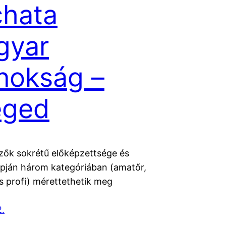
hata
gyar
nokság –
eged
ezők sokrétű előképzettsége és
apján három kategóriában (amatőr,
és profi) mérettethetik meg
2.