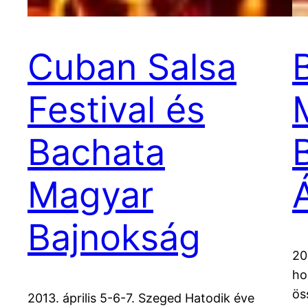
Cuban Salsa
Festival és
Bachata
Magyar
Á
Bajnokság
20
ho
ös
2013. április 5-6-7. Szeged Hatodik éve