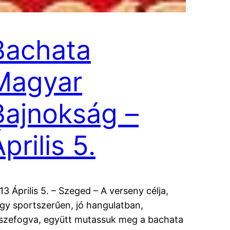
Bachata
Magyar
Bajnokság –
prilis 5.
13 Április 5. – Szeged – A verseny célja,
gy sportszerűen, jó hangulatban,
szefogva, együtt mutassuk meg a bachata