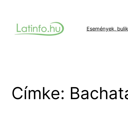
Ugrás
a
tartalomhoz
Események, buli
Címke:
Bachat