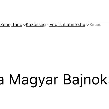
k
Zene, tánc
Közösség
English
Latinfo.hu
Keresés
a Magyar Bajnok