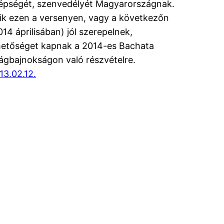
épségét, szenvedélyét Magyarországnak.
ik ezen a versenyen, vagy a következőn
014 áprilisában) jól szerepelnek,
hetőséget kapnak a 2014-es Bachata
lágbajnokságon való részvételre.
13.02.12.
Latinfo.hu